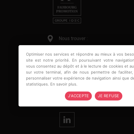
Nous trouver :
37 AVENUE PIERRE 1ER DE SERBIE
Optimiser nos services et répondre au mieux à vos beso
75 008 PARIS
site est notre priorité. En poursuivant votre navigatio
vous consentez au dépôt et à le lecture de cookies et au
Nous contacter :
sur votre terminal, afin de nous permettre de faciliter,
personnaliser votre expérience de navigation ainsi que de
statistiques.
En savoir plus
.
01 61 61 69 10
J'ACCEPTE
JE REFUSE
Nous suivre :