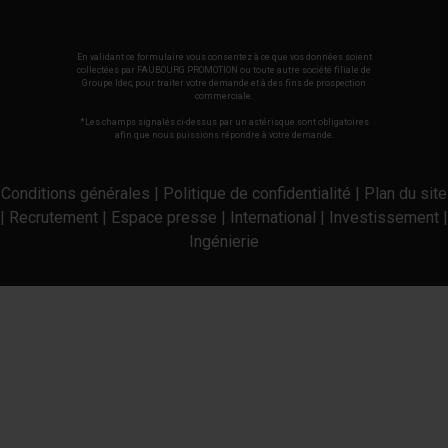
En validant ce formulaire vous consentez à ce que vos données soient
collectées par FAUBOURG PROMOTION ou toute autre société filiale de
Groupe Idec, pour traiter votre demande et à des fins de prospection
commerciale.
*Les champs signalés ci-dessus par un astérisque sont obligatoires
afin que nous puissions répondre à votre demande.
Conditions générales
|
Politique de confidentialité
|
Plan du site
|
Recrutement
|
Espace presse
|
International
|
Investissement
|
Ingénierie