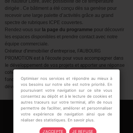
de hauteur Libre, avec possibilité de ce température
dirigée . Ce bâtiment a été conçu dès sa genèse pour
recevoir une large palette d’activités grâce au grand
spectre de rubriques ICPE couvertes.
Rendez-vous sur
la page du programme
pour découvrir
les espaces disponibles et prendre contact avec notre
équipe commerciale.
Créateur d’immobilier d’entreprise, FAUBOURG
PROMOTION est à l’écoute pour vous accompagner dans
le développement de vos projets et apporter une réponse
cohérente dans votre recherche de valorisation de vos
Optimiser nos services et répondre au mieux à
fonciers. Si vous souhaitez valoriser un terrain ou
vos besoins sur notre site est notre priorité. En
développer un projet, n’hésitez pas à nous contacter
poursuivant votre navigation sur ce site vous
consentez au dépôt et à le lecture de cookies et
autres traceurs sur votre terminal, afin de nous
permettre de faciliter, améliorer et personnaliser
votre expérience de navigation ainsi que de
réaliser des statistiques.
En savoir plus
.
J'ACCEPTE
JE REFUSE