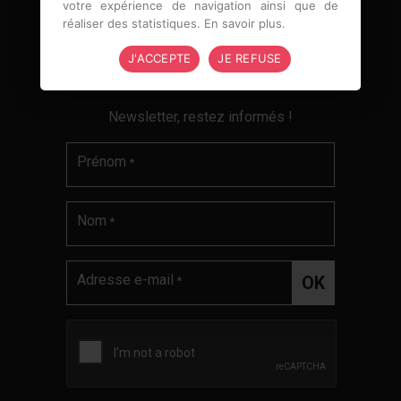
votre expérience de navigation ainsi que de
Nous suivre :
réaliser des statistiques.
En savoir plus
.
J'ACCEPTE
JE REFUSE
Newsletter, restez informés !
Prénom
*
Nom
*
Adresse e-mail
*
Validation