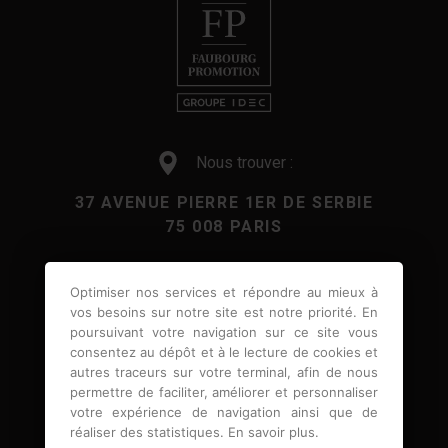
Nous trouver :
37 AVENUE PIERRE 1ER DE SERBIE
75 008 PARIS
Nous contacter :
Optimiser nos services et répondre au mieux à
vos besoins sur notre site est notre priorité. En
01 61 61 69 10
poursuivant votre navigation sur ce site vous
consentez au dépôt et à le lecture de cookies et
autres traceurs sur votre terminal, afin de nous
Nous suivre :
permettre de faciliter, améliorer et personnaliser
votre expérience de navigation ainsi que de
réaliser des statistiques.
En savoir plus
.