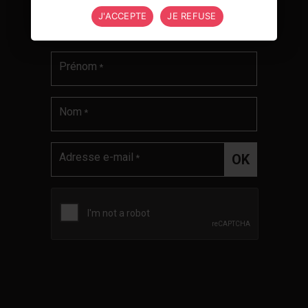
J'ACCEPTE
JE REFUSE
Newsletter, restez informés !
Prénom
*
Nom
*
Adresse e-mail
*
Validation